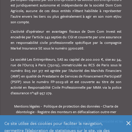
est juridiquement autonome et indépendante de la société Dom Com
Agricole, aucune de ces deux entités n’étant habilitée à représenter
l’autre envers les tiers ou plus généralement à agir en son nom et/ou
son compte.
L’activité d’opérateur en avantages fiscaux de Dom Com Invest est
encadrée par l’article 242 septies du CGI et couverte par une assurance
en responsabilité civile professionnelle spécifique par la compagnie
Markel Insurance SE sous le numéro 33100268.
La société Les Entreprêteurs, SAS au capital de 200.000 €, sise au 34,
rue de l'Ourcq à Paris (75019), immatriculée au RCS de Paris sous le
numéro 805 291 317 est agréée par l'Autorité des Marchés Financiers
(AMF) en qualité de Prestataire de Services de Financement Participatif
(PSFP) sous le numéro FP-2023-28 et est couverte au titre de son
activité en Responsabilité Civile Professionnelle par MMA via la police
d'assurance n°148 957 279.
Mentions légales
-
Politique de protection des données
-
Charte de
déontologie
-
Registre des monteurs en défiscalisation outre-mer
Ce site est protégé par reCAPTCHA et
la politique de confidentialité
et
les
close
Ce site utilise des cookies pour faciliter la navigation,
conditions d'utilisation
de Google s'appliquent.
permettre l’élaboration de statistiques sur le site, via des