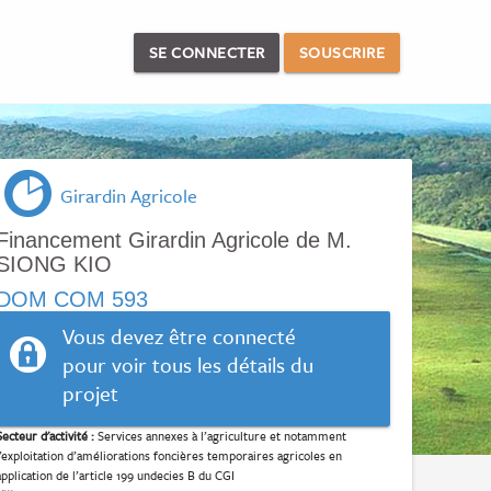
SE CONNECTER
SOUSCRIRE
Girardin Agricole
Financement Girardin Agricole de M.
SIONG KIO
DOM COM 593
Vous devez être connecté
pour voir tous les détails du
projet
Secteur d'activité :
Services annexes à l’agriculture et notamment
l’exploitation d’améliorations foncières temporaires agricoles en
application de l’article 199 undecies B du CGI