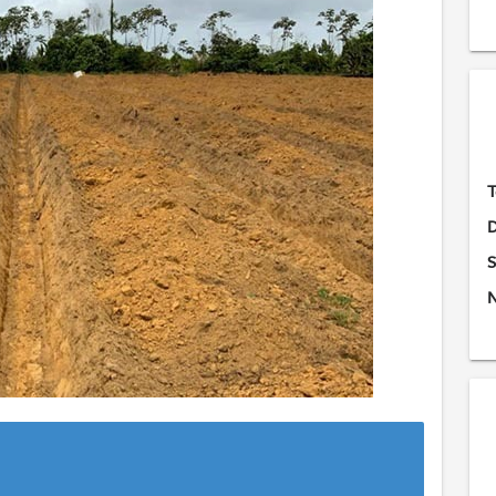
T
D
S
N