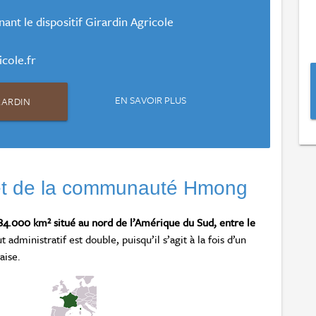
nt le dispositif Girardin Agricole
cole.fr
EN SAVOIR PLUS
RARDIN
 et de la communauté Hmong
 84.000 km² situé au nord de l’Amérique du Sud, entre le
t administratif est double, puisqu’il s’agit à la fois d’un
aise.