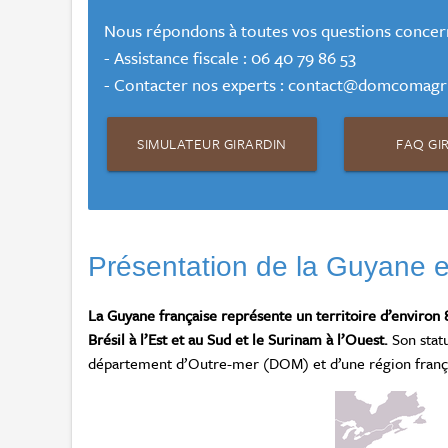
Nous répondons à toutes vos questions concerna
- Assistance fiscale : 06 40 79 86 53
- Contacter nos experts : contact@domcomagri
SIMULATEUR GIRARDIN
FAQ GI
Présentation de la Guyane
La Guyane française représente un territoire d’environ
Brésil à l’Est et au Sud et le Surinam à l’Ouest.
Son statu
département d’Outre-mer (DOM) et d’une région franç