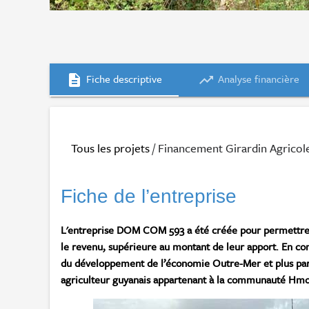
Fiche descriptive
Analyse financière
description
trending_up
Tous les projets
/ Financement Girardin Agrico
Fiche de l’entreprise
L'entreprise DOM COM 593 a été créée pour permettre à
le revenu, supérieure au montant de leur apport. En con
du développement de l’économie Outre-Mer et plus part
agriculteur guyanais appartenant à la communauté Hm