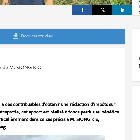
Documents clés
file_download
le de M. SIONG KIO
 des contribuables d’obtenir une réduction d’impôts sur
trepartie, cet apport est réalisé à fonds perdus au bénéfice
iculièrement dans ce cas précis à M. SIONG Kio,
ong.